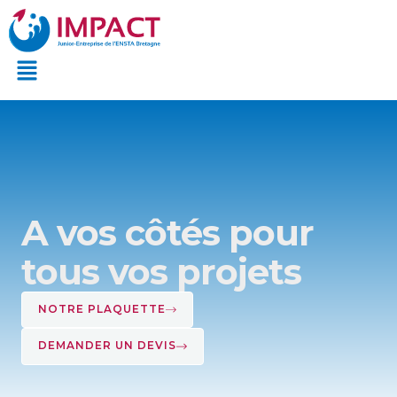
Aller
au
Menu
contenu
A vos côtés pour
tous vos projets
NOTRE PLAQUETTE
DEMANDER UN DEVIS